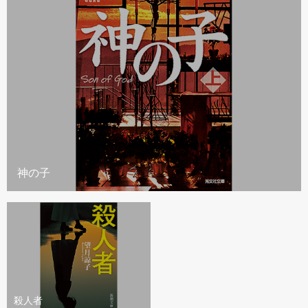
神の子
殺人者