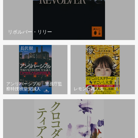
リボルバー・リリー
アンリバーシブル 警視庁監
察特捜班堂安誠人
レモンと殺人鬼