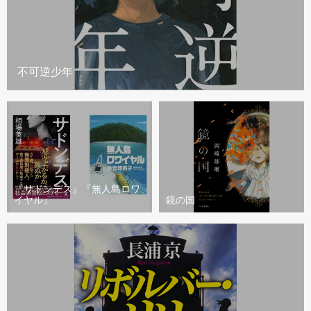
不可逆少年
『サドンデス』『無人島ロワ
イヤル』
鏡の国