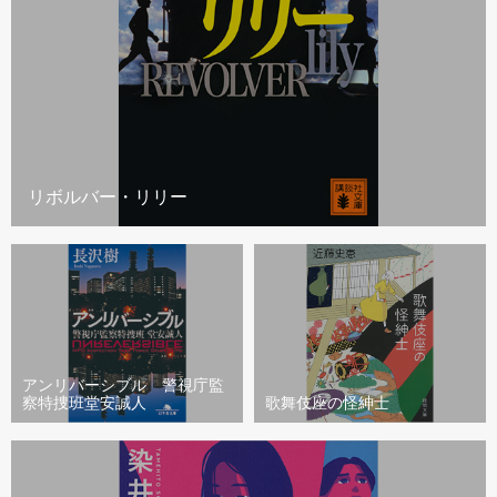
リボルバー・リリー
アンリバーシブル 警視庁監
察特捜班堂安誠人
歌舞伎座の怪紳士